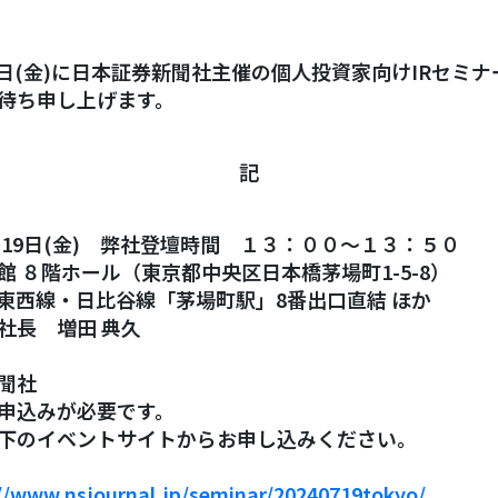
9日(金)に日本証券新聞社主催の個人投資家向けIRセミ
待ち申し上げます。
記
月19日(金) 弊社登壇時間 １３：００～１３：５０
 ８階ホール（東京都中央区日本橋茅場町1-5-8）
東西線・日比谷線「茅場町駅」8番出口直結 ほか
社長 増田 典久
聞社
申込みが必要です。
イベントサイトからお申し込みください。
//www.nsjournal.jp/seminar/20240719tokyo/