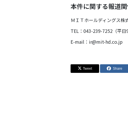
本件に関する報道関
ＭＩＴホールディングス株
TEL：043-239-7252（平日9
E-mail：ir@mit-hd.co.jp
Tweet
Share