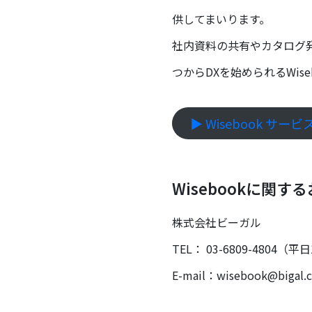
供してまいります。
社内資料の共有やカタログ発
つからDXを始められるWis
▶︎ Wisebook サー
Wisebookに関す
株式会社ビーガル
TEL： 03-6809-4804（平日
E-mail：wisebook@bigal.c